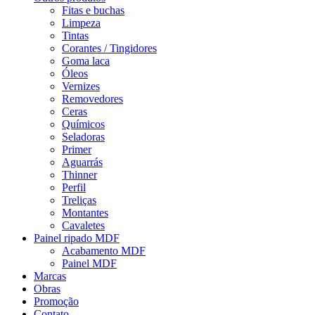
Fitas e buchas
Limpeza
Tintas
Corantes / Tingidores
Goma laca
Óleos
Vernizes
Removedores
Ceras
Químicos
Seladoras
Primer
Aguarrás
Thinner
Perfil
Treliças
Montantes
Cavaletes
Painel ripado MDF
Acabamento MDF
Painel MDF
Marcas
Obras
Promoção
Contato