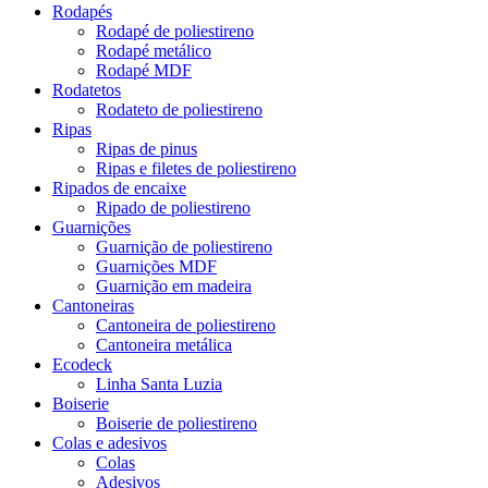
Rodapés
Rodapé de poliestireno
Rodapé metálico
Rodapé MDF
Rodatetos
Rodateto de poliestireno
Ripas
Ripas de pinus
Ripas e filetes de poliestireno
Ripados de encaixe
Ripado de poliestireno
Guarnições
Guarnição de poliestireno
Guarnições MDF
Guarnição em madeira
Cantoneiras
Cantoneira de poliestireno
Cantoneira metálica
Ecodeck
Linha Santa Luzia
Boiserie
Boiserie de poliestireno
Colas e adesivos
Colas
Adesivos