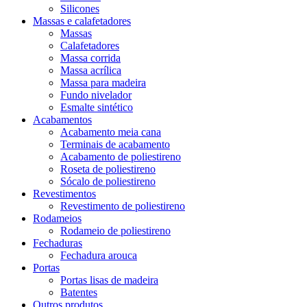
Silicones
Massas e calafetadores
Massas
Calafetadores
Massa corrida
Massa acrílica
Massa para madeira
Fundo nivelador
Esmalte sintético
Acabamentos
Acabamento meia cana
Terminais de acabamento
Acabamento de poliestireno
Roseta de poliestireno
Sócalo de poliestireno
Revestimentos
Revestimento de poliestireno
Rodameios
Rodameio de poliestireno
Fechaduras
Fechadura arouca
Portas
Portas lisas de madeira
Batentes
Outros produtos