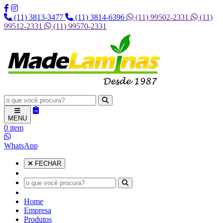
(11) 3813-3477
(11) 3814-6396
(11) 99502-2331
(11)
99512-2331
(11) 99570-2331
MENU
0 item
WhatsApp
FECHAR
Home
Empresa
Produtos