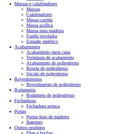
Massas e calafetadores
Massas
Calafetadores
Massa corrida
Massa acrílica
Massa para madeira
Fundo nivelador
Esmalte sintético
Acabamentos
Acabamento meia cana
Terminais de acabamento
Acabamento de poliestireno
Roseta de poliestireno
Sócalo de poliestireno
Revestimentos
Revestimento de poliestireno
Rodameios
Rodameio de poliestireno
Fechaduras
Fechadura arouca
Portas
Portas lisas de madeira
Batentes
Outros produtos
Fitas e buchas