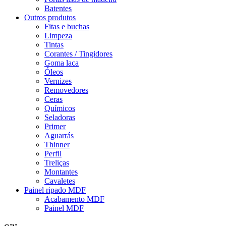
Batentes
Outros produtos
Fitas e buchas
Limpeza
Tintas
Corantes / Tingidores
Goma laca
Óleos
Vernizes
Removedores
Ceras
Químicos
Seladoras
Primer
Aguarrás
Thinner
Perfil
Treliças
Montantes
Cavaletes
Painel ripado MDF
Acabamento MDF
Painel MDF