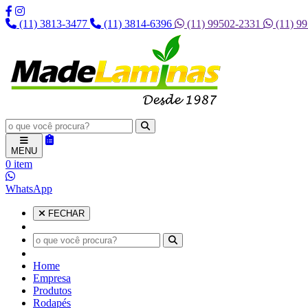
(11) 3813-3477
(11) 3814-6396
(11) 99502-2331
(11) 9
MENU
0 item
WhatsApp
FECHAR
Home
Empresa
Produtos
Rodapés