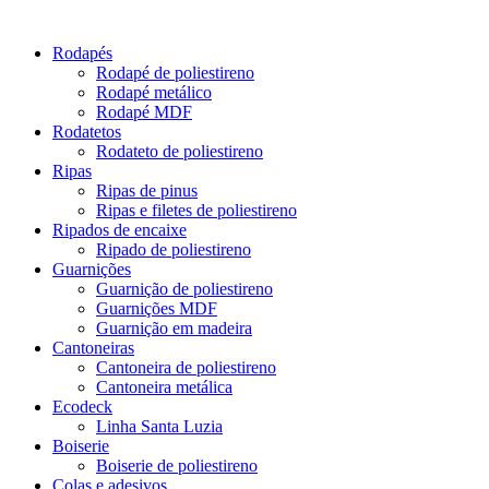
Rodapés
Rodapé de poliestireno
Rodapé metálico
Rodapé MDF
Rodatetos
Rodateto de poliestireno
Ripas
Ripas de pinus
Ripas e filetes de poliestireno
Ripados de encaixe
Ripado de poliestireno
Guarnições
Guarnição de poliestireno
Guarnições MDF
Guarnição em madeira
Cantoneiras
Cantoneira de poliestireno
Cantoneira metálica
Ecodeck
Linha Santa Luzia
Boiserie
Boiserie de poliestireno
Colas e adesivos