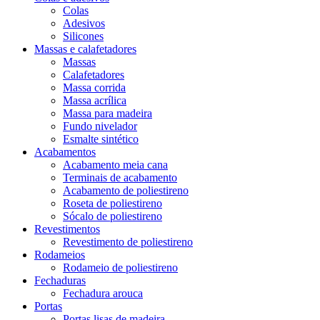
Colas
Adesivos
Silicones
Massas e calafetadores
Massas
Calafetadores
Massa corrida
Massa acrílica
Massa para madeira
Fundo nivelador
Esmalte sintético
Acabamentos
Acabamento meia cana
Terminais de acabamento
Acabamento de poliestireno
Roseta de poliestireno
Sócalo de poliestireno
Revestimentos
Revestimento de poliestireno
Rodameios
Rodameio de poliestireno
Fechaduras
Fechadura arouca
Portas
Portas lisas de madeira