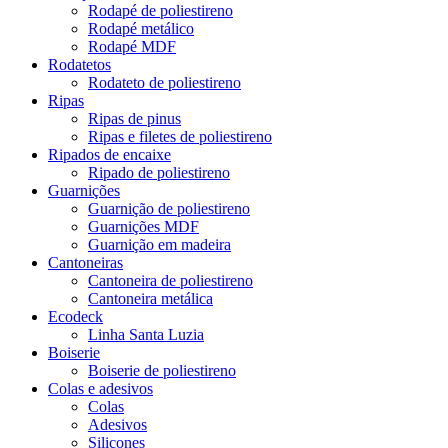
Rodapé de poliestireno
Rodapé metálico
Rodapé MDF
Rodatetos
Rodateto de poliestireno
Ripas
Ripas de pinus
Ripas e filetes de poliestireno
Ripados de encaixe
Ripado de poliestireno
Guarnições
Guarnição de poliestireno
Guarnições MDF
Guarnição em madeira
Cantoneiras
Cantoneira de poliestireno
Cantoneira metálica
Ecodeck
Linha Santa Luzia
Boiserie
Boiserie de poliestireno
Colas e adesivos
Colas
Adesivos
Silicones