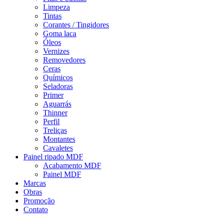
Limpeza
Tintas
Corantes / Tingidores
Goma laca
Óleos
Vernizes
Removedores
Ceras
Químicos
Seladoras
Primer
Aguarrás
Thinner
Perfil
Treliças
Montantes
Cavaletes
Painel ripado MDF
Acabamento MDF
Painel MDF
Marcas
Obras
Promoção
Contato