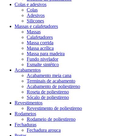
Colas e adesivos
Colas
Adesivos
Silicones
Massas e calafetadores
Massas
Calafetadores
Massa corrida
Massa acrílica
Massa para madeira
Fundo nivelador
Esmalte sintético
Acabamentos
Acabamento meia cana
Terminais de acabamento
Acabamento de poliestireno
Roseta de poliestireno
Sócalo de poliestireno
Revestimentos
Revestimento de poliestireno
Rodameios
Rodameio de poliestireno
Fechaduras
Fechadura arouca
Portas