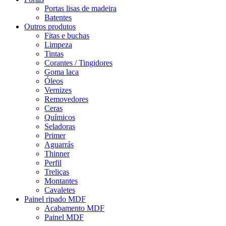
Portas lisas de madeira
Batentes
Outros produtos
Fitas e buchas
Limpeza
Tintas
Corantes / Tingidores
Goma laca
Óleos
Vernizes
Removedores
Ceras
Químicos
Seladoras
Primer
Aguarrás
Thinner
Perfil
Treliças
Montantes
Cavaletes
Painel ripado MDF
Acabamento MDF
Painel MDF