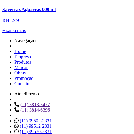
Sayerraz Aguarrás 900 ml
Ref: 249
+ saiba mais
Navegação
Home
Empresa
Produtos
Marcas
Obras
Promoção
Contato
Atendimento
(11) 3813-3477
(11) 3814-6396
(11) 99502-2331
(11) 99512-2331
(11) 99570-2331