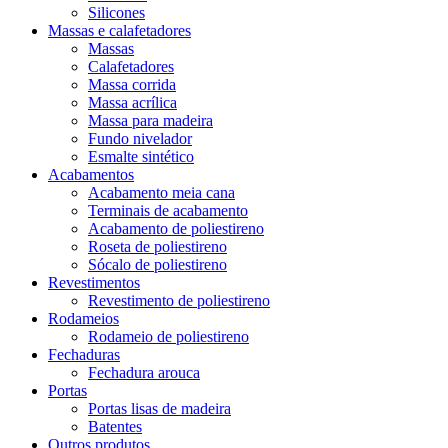
Silicones
Massas e calafetadores
Massas
Calafetadores
Massa corrida
Massa acrílica
Massa para madeira
Fundo nivelador
Esmalte sintético
Acabamentos
Acabamento meia cana
Terminais de acabamento
Acabamento de poliestireno
Roseta de poliestireno
Sócalo de poliestireno
Revestimentos
Revestimento de poliestireno
Rodameios
Rodameio de poliestireno
Fechaduras
Fechadura arouca
Portas
Portas lisas de madeira
Batentes
Outros produtos