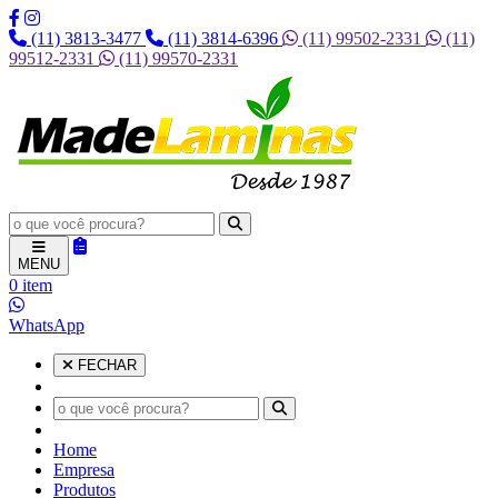
(11) 3813-3477
(11) 3814-6396
(11) 99502-2331
(11)
99512-2331
(11) 99570-2331
MENU
0 item
WhatsApp
FECHAR
Home
Empresa
Produtos