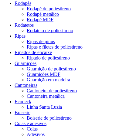
Rodapés
Rodapé de poliestireno
Rodapé metálico
Rodapé MDF
Rodatetos
Rodateto de poliestireno
Ripas
Ripas de pinus
Ripas e filetes de poliestireno
Ripados de encaixe
Ripado de poliestireno
Guarnições
Guarnição de poliestireno
Guarnições MDF
Guarnição em madeira
Cantoneiras
Cantoneira de poliestireno
Cantoneira metálica
Ecodeck
Linha Santa Luzia
Boiserie
Boiserie de poliestireno
Colas e adesivos
Colas
Adesivos