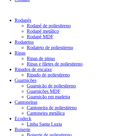
Rodapés
Rodapé de poliestireno
Rodapé metálico
Rodapé MDF
Rodatetos
Rodateto de poliestireno
Ripas
Ripas de pinus
Ripas e filetes de poliestireno
Ripados de encaixe
Ripado de poliestireno
Guarnições
Guarnição de poliestireno
Guarnições MDF
Guarnição em madeira
Cantoneiras
Cantoneira de poliestireno
Cantoneira metálica
Ecodeck
Linha Santa Luzia
Boiserie
Boiserie de poliestireno