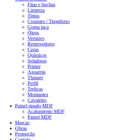
Fitas e buchas
Limpeza
Tintas
Corantes / Tingidores
Goma laca
Óleos
Vernizes
Removedores
Ceras
Químicos
Seladoras
Primer
Aguarrás
Thinner
Perfil
Treliças
Montantes
Cavaletes
Painel ripado MDF
Acabamento MDF
Painel MDF
Marcas
Obras
Promoção
Contato