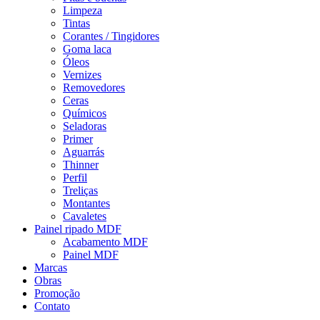
Limpeza
Tintas
Corantes / Tingidores
Goma laca
Óleos
Vernizes
Removedores
Ceras
Químicos
Seladoras
Primer
Aguarrás
Thinner
Perfil
Treliças
Montantes
Cavaletes
Painel ripado MDF
Acabamento MDF
Painel MDF
Marcas
Obras
Promoção
Contato