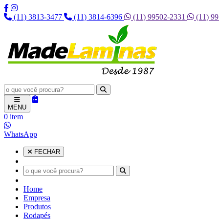
(11) 3813-3477
(11) 3814-6396
(11) 99502-2331
(11) 9
MENU
0 item
WhatsApp
FECHAR
Home
Empresa
Produtos
Rodapés