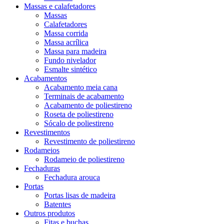
Massas e calafetadores
Massas
Calafetadores
Massa corrida
Massa acrílica
Massa para madeira
Fundo nivelador
Esmalte sintético
Acabamentos
Acabamento meia cana
Terminais de acabamento
Acabamento de poliestireno
Roseta de poliestireno
Sócalo de poliestireno
Revestimentos
Revestimento de poliestireno
Rodameios
Rodameio de poliestireno
Fechaduras
Fechadura arouca
Portas
Portas lisas de madeira
Batentes
Outros produtos
Fitas e buchas