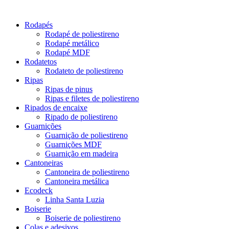
Rodapés
Rodapé de poliestireno
Rodapé metálico
Rodapé MDF
Rodatetos
Rodateto de poliestireno
Ripas
Ripas de pinus
Ripas e filetes de poliestireno
Ripados de encaixe
Ripado de poliestireno
Guarnições
Guarnição de poliestireno
Guarnições MDF
Guarnição em madeira
Cantoneiras
Cantoneira de poliestireno
Cantoneira metálica
Ecodeck
Linha Santa Luzia
Boiserie
Boiserie de poliestireno
Colas e adesivos