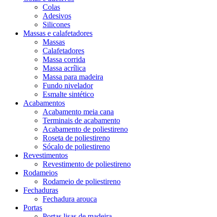
Colas
Adesivos
Silicones
Massas e calafetadores
Massas
Calafetadores
Massa corrida
Massa acrílica
Massa para madeira
Fundo nivelador
Esmalte sintético
Acabamentos
Acabamento meia cana
Terminais de acabamento
Acabamento de poliestireno
Roseta de poliestireno
Sócalo de poliestireno
Revestimentos
Revestimento de poliestireno
Rodameios
Rodameio de poliestireno
Fechaduras
Fechadura arouca
Portas
Portas lisas de madeira