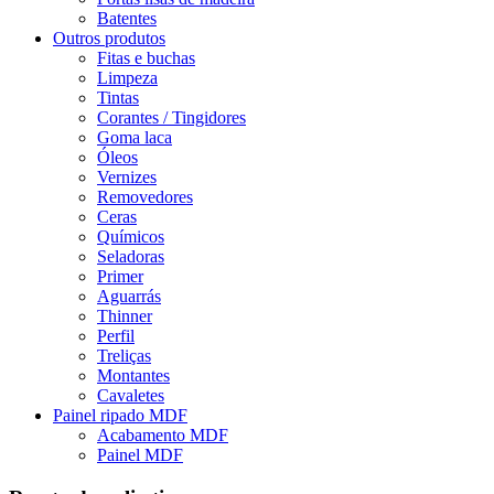
Batentes
Outros produtos
Fitas e buchas
Limpeza
Tintas
Corantes / Tingidores
Goma laca
Óleos
Vernizes
Removedores
Ceras
Químicos
Seladoras
Primer
Aguarrás
Thinner
Perfil
Treliças
Montantes
Cavaletes
Painel ripado MDF
Acabamento MDF
Painel MDF