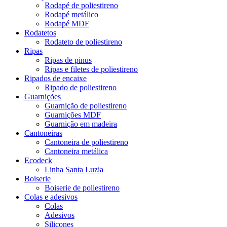
Rodapé de poliestireno
Rodapé metálico
Rodapé MDF
Rodatetos
Rodateto de poliestireno
Ripas
Ripas de pinus
Ripas e filetes de poliestireno
Ripados de encaixe
Ripado de poliestireno
Guarnições
Guarnição de poliestireno
Guarnições MDF
Guarnição em madeira
Cantoneiras
Cantoneira de poliestireno
Cantoneira metálica
Ecodeck
Linha Santa Luzia
Boiserie
Boiserie de poliestireno
Colas e adesivos
Colas
Adesivos
Silicones