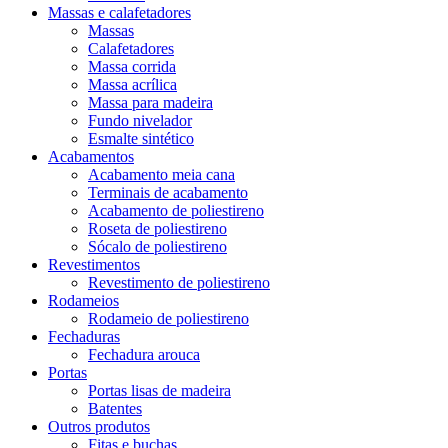
Massas e calafetadores
Massas
Calafetadores
Massa corrida
Massa acrílica
Massa para madeira
Fundo nivelador
Esmalte sintético
Acabamentos
Acabamento meia cana
Terminais de acabamento
Acabamento de poliestireno
Roseta de poliestireno
Sócalo de poliestireno
Revestimentos
Revestimento de poliestireno
Rodameios
Rodameio de poliestireno
Fechaduras
Fechadura arouca
Portas
Portas lisas de madeira
Batentes
Outros produtos
Fitas e buchas