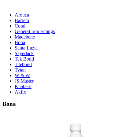
Arouca
Barreto
Coral
General Iron Fittings
Madebene
Bona
Santa Luzia
Sayerlack
Tek Bond
Titebond
Tytan
W & W
JS Master
Kleiberit
Akfix
Bona